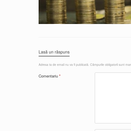
Lasă un răspuns
Adresa ta de email nu va fi publicată.
Câmpurile obligatorii sunt ma
Comentariu
*