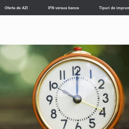
Oferta de AZI
IFN versus banca
Tipuri de impru