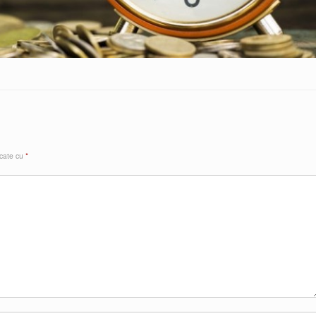
rcate cu
*