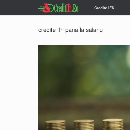
Skip
Credite IFN
to
content
credite ifn pana la salariu