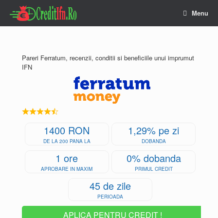
Skip
Menu
to
content
Pareri Ferratum, recenzii, conditii si beneficiile unui imprumut
IFN
1400 RON
1,29% pe zi
DE LA 200 PANA LA
DOBANDA
1 ore
0% dobanda
APROBARE IN MAXIM
PRIMUL CREDIT
45 de zile
PERIOADA
APLICA PENTRU CREDIT !