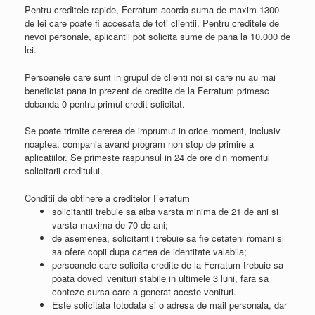
Pentru creditele rapide, Ferratum acorda suma de maxim 1300
de lei care poate fi accesata de toti clientii. Pentru creditele de
nevoi personale, aplicantii pot solicita sume de pana la 10.000 de
lei.
Persoanele care sunt in grupul de clienti noi si care nu au mai
beneficiat pana in prezent de credite de la Ferratum primesc
dobanda 0 pentru primul credit solicitat.
Se poate trimite cererea de imprumut in orice moment, inclusiv
noaptea, compania avand program non stop de primire a
aplicatiilor. Se primeste raspunsul in 24 de ore din momentul
solicitarii creditului.
Conditii de obtinere a creditelor Ferratum
solicitantii trebuie sa aiba varsta minima de 21 de ani si
varsta maxima de 70 de ani;
de asemenea, solicitantii trebuie sa fie cetateni romani si
sa ofere copii dupa cartea de identitate valabila;
persoanele care solicita credite de la Ferratum trebuie sa
poata dovedi venituri stabile in ultimele 3 luni, fara sa
conteze sursa care a generat aceste venituri.
Este solicitata totodata si o adresa de mail personala, dar