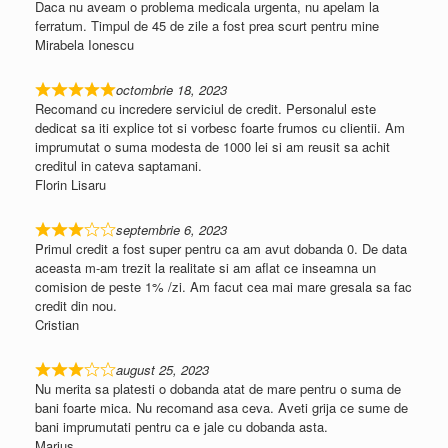
Daca nu aveam o problema medicala urgenta, nu apelam la
ferratum. Timpul de 45 de zile a fost prea scurt pentru mine
Mirabela Ionescu
octombrie 18, 2023
Recomand cu incredere serviciul de credit. Personalul este
dedicat sa iti explice tot si vorbesc foarte frumos cu clientii. Am
imprumutat o suma modesta de 1000 lei si am reusit sa achit
creditul in cateva saptamani.
Florin Lisaru
septembrie 6, 2023
Primul credit a fost super pentru ca am avut dobanda 0. De data
aceasta m-am trezit la realitate si am aflat ce inseamna un
comision de peste 1% /zi. Am facut cea mai mare gresala sa fac
credit din nou.
Cristian
august 25, 2023
Nu merita sa platesti o dobanda atat de mare pentru o suma de
bani foarte mica. Nu recomand asa ceva. Aveti grija ce sume de
bani imprumutati pentru ca e jale cu dobanda asta.
Marius