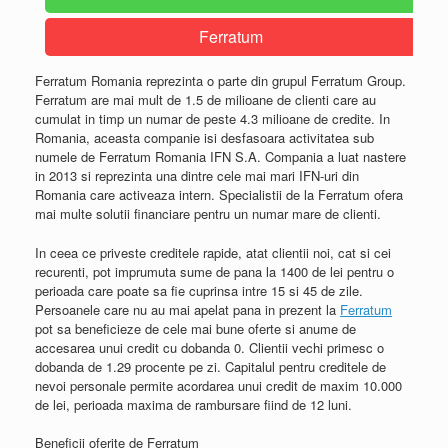
Ferratum
Ferratum Romania reprezinta o parte din grupul Ferratum Group.
Ferratum are mai mult de 1.5 de milioane de clienti care au
cumulat in timp un numar de peste 4.3 milioane de credite. In
Romania, aceasta companie isi desfasoara activitatea sub
numele de Ferratum Romania IFN S.A. Compania a luat nastere
in 2013 si reprezinta una dintre cele mai mari IFN-uri din
Romania care activeaza intern. Specialistii de la Ferratum ofera
mai multe solutii financiare pentru un numar mare de clienti.
In ceea ce priveste creditele rapide, atat clientii noi, cat si cei
recurenti, pot imprumuta sume de pana la 1400 de lei pentru o
perioada care poate sa fie cuprinsa intre 15 si 45 de zile.
Persoanele care nu au mai apelat pana in prezent la
Ferratum
pot sa beneficieze de cele mai bune oferte si anume de
accesarea unui credit cu dobanda 0. Clientii vechi primesc o
dobanda de 1.29 procente pe zi. Capitalul pentru creditele de
nevoi personale permite acordarea unui credit de maxim 10.000
de lei, perioada maxima de rambursare fiind de 12 luni.
Beneficii oferite de Ferratum