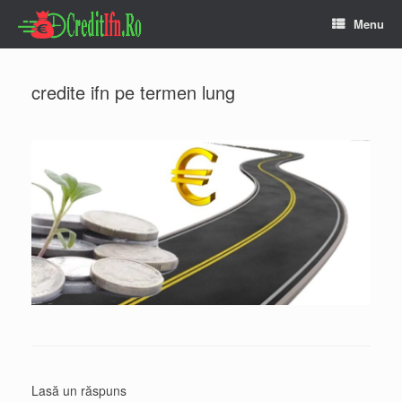
Skip
Menu
to
content
credite ifn pe termen lung
Lasă un răspuns