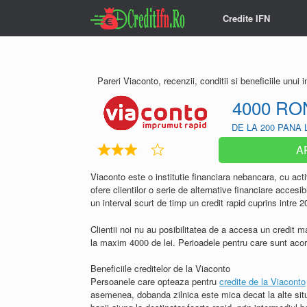
Skip
Credite IFN
to
content
Pareri Viaconto, recenzii, conditii si beneficiile unui
4000 RO
DE LA 200 PANA 
A
Viaconto este o institutie financiara nebancara, cu act
ofere clientilor o serie de alternative financiare accesib
un interval scurt de timp un credit rapid cuprins intre 2
Clientii noi nu au posibilitatea de a accesa un credit m
la maxim 4000 de lei. Perioadele pentru care sunt acord
Beneficiile creditelor de la Viaconto
Persoanele care opteaza pentru
credite de la Viaconto
asemenea, dobanda zilnica este mica decat la alte situat