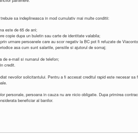
ancilor partenere.
 trebuie sa indeplineasca in mod cumulativ mai multe conditii:
ma este de 65 de ani;
re copie dupa un buletin sau carte de identitate valabila;
 prin urmare persoanele care au scor negativ la BC pot fi refuzate de Viaconto
eriodice asa cum sunt salariile, pensiile si ajutorul de somaj;
a de e-mail si numarul de telefon;
in credit.
iat nevoilor solicitantului. Pentru a fi accesat creditul rapid este necesar sa
nale.
elor personale, persoana in cauza nu are nicio obligatie. Dupa primirea contra
siderata beneficiar al banilor.