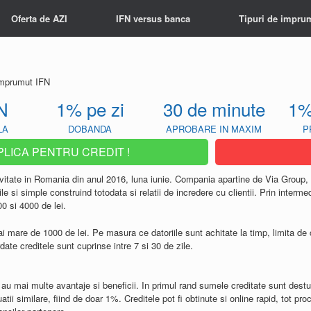
Oferta de AZI
IFN versus banca
Tipuri de impru
 imprumut IFN
N
1% pe zi
30 de minute
1%
LA
DOBANDA
APROBARE IN MAXIM
P
PLICA PENTRU CREDIT !
ivitate in Romania din anul 2016, luna iunie. Compania apartine de Via Group,
ile si simple construind totodata si relatii de incredere cu clientii. Prin interm
00 si 4000 de lei.
ai mare de 1000 de lei. Pe masura ce datoriile sunt achitate la timp, limita de c
ate creditele sunt cuprinse intre 7 si 30 de zile.
au mai multe avantaje si beneficii. In primul rand sumele creditate sunt destu
ii similare, fiind de doar 1%. Creditele pot fi obtinute si online rapid, tot pro