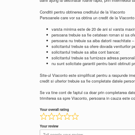
banii ajung la destinatar foarte rapid, prin intermediul b
Conditii pentru obtinerea creditului de la Viaconto
Persoanele care vor sa obtina un credit de la Viaconto
varsta minima este de 20 de ani si varsta maxi
persoana trebuie sa fie cetatean roman si sa ofe
persoana nu trebuie sa aiba datorii neachitate –
solicitantul trebuie sa ofere dovada veniturilor p
solicitantul trebuie sa aiba cont bancar;
solicitantul trebuie sa furnizeze adresa personal
nu sunt solicitate garantii pentru banii obtinuti pr
Site-ul Viaconto este simplificat pentru a raspunde imed
credit si ulterior trebuie sa fie completate datele perso
Se va tine cont de faptul ca doar prin completarea dat
trimiterea sa spre Viaconto, persoana in cauza este con
Your overall rating
Your review