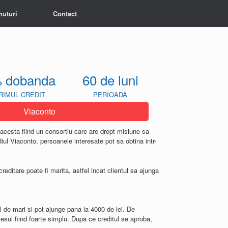
muturi
Contact
 dobanda
60 de luni
RIMUL CREDIT
PERIOADA
Viaconto
 acesta fiind un consortiu care are drept misiune sa
ediul Viaconto, persoanele interesate pot sa obtina intr-
reditare poate fi marita, astfel incat clientul sa ajunga
l de mari si pot ajunge pana la 4000 de lei. De
cesul fiind foarte simplu. Dupa ce creditul se aproba,