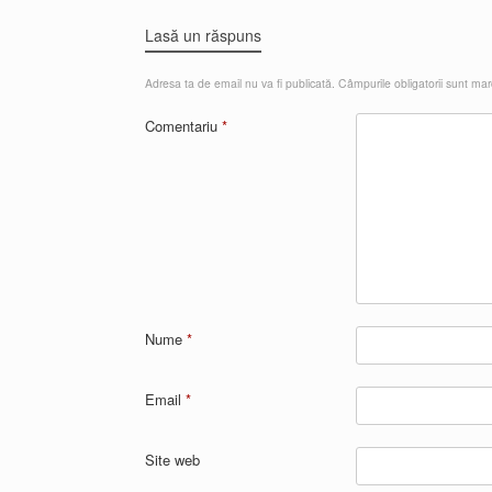
Lasă un răspuns
Adresa ta de email nu va fi publicată.
Câmpurile obligatorii sunt ma
Comentariu
*
Nume
*
Email
*
Site web