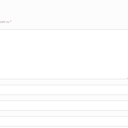
rcate cu
*